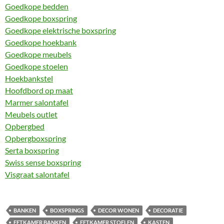
Goedkope bedden
Goedkope boxspring
Goedkope elektrische boxspring
Goedkope hoekbank
Goedkope meubels
Goedkope stoelen
Hoekbankstel
Hoofdbord op maat
Marmer salontafel
Meubels outlet
Opbergbed
Opbergboxspring
Serta boxspring
Swiss sense boxspring
Visgraat salontafel
BANKEN
BOXSPRINGS
DECOR WONEN
DECORATIE
EETKAMER BANKEN
EETKAMER STOELEN
KASTEN