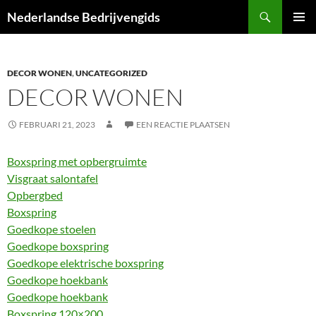
Ga
Zoeken
Nederlandse Bedrijvengids
naar
PRIMAI
de
MENU
inhoud
DECOR WONEN
,
UNCATEGORIZED
DECOR WONEN
FEBRUARI 21, 2023
EEN REACTIE PLAATSEN
Boxspring met opbergruimte
Visgraat salontafel
Opbergbed
Boxspring
Goedkope stoelen
Goedkope boxspring
Goedkope elektrische boxspring
Goedkope hoekbank
Goedkope hoekbank
Boxspring 120×200