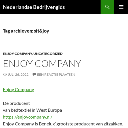
Ga
Zoeken
Nederlandse Bedrijvengids
naar
PRIMAI
de
MENU
inhoud
Tag archieven: sit&joy
ENJOY COMPANY
,
UNCATEGORIZED
ENJOY COMPANY
JULI 26, 2022
EEN REACTIE PLAATSEN
Enjoy Company
De producent
van bedtextiel in West Europa
https://enjoycompany.nl/
Enjoy Company is Benelux’ grootste producent van zitzakken,