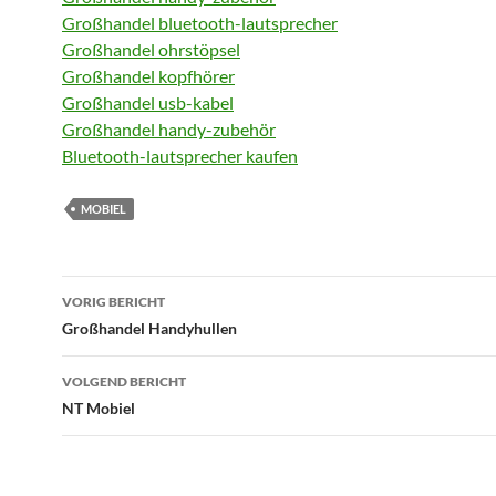
Großhandel bluetooth-lautsprecher
Großhandel ohrstöpsel
Großhandel kopfhörer
Großhandel usb-kabel
Großhandel handy-zubehör
Bluetooth-lautsprecher kaufen
MOBIEL
Bericht
VORIG BERICHT
navigatie
Großhandel Handyhullen
VOLGEND BERICHT
NT Mobiel