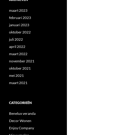
maart 2023
februari 2023
januari 2023
oktober 2022
juli 2022
april 2022
maart 2022
november 2021
oktober 2021
mei 2021
maart 2021
CATEGORIEËN
Benelux veranda
Decor Wonen
Enjoy Company