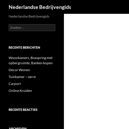
Zoeken
Nederlandse Bedrijvengids
Ga
Nederlandse Bedrijvengids
naar
Zoeken
de
naar:
inhoud
RECENTE BERICHTEN
Woonkamers, Boxspring met
opbergruimte, Banken kopen
Decor Wonen
Tuinkamer – serre
Carport
Online Kruiden
RECENTE REACTIES
ARCHIEVEN