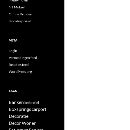
Nieuwmolen
NT Mobiel
Online Kruiden
Uncategorized
META
Login
Vermeldingen feed
Reacties feed
WordPress.org
TAGS
Banken
bedtextiel
Boxsprings
carport
Decoratie
Decor Wonen
Eetkamer Banken