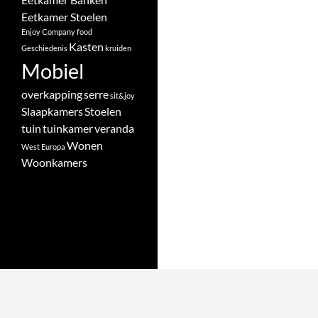
Eetkamer Stoelen
Enjoy Company
food
Kasten
Geschiedenis
kruiden
Mobiel
overkapping
serre
sit&joy
Slaapkamers
Stoelen
tuin
tuinkamer
veranda
Wonen
West Europa
Woonkamers